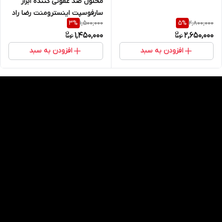
محلول ضد عفونی کننده ابزار
سارفوسپت اینسترومنت رضا راد
1,500,000
2,800,000
3
%
5
%
Rezarad
1,450,000
2,650,000
افزودن به سبد
افزودن به سبد