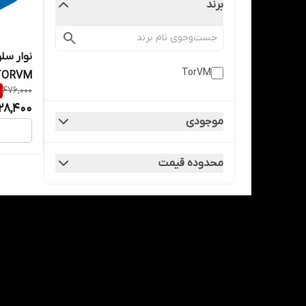
برند
TorVM
TORVM
476,000
28,400
موجودی
محدوده قیمت