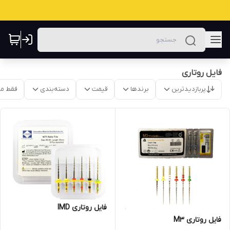
فایل روتاری
پربازدیدترین
برندها
قیمت
دسته‌بندی
فقط م
فایل روتاری IMD
فایل روتاری M3