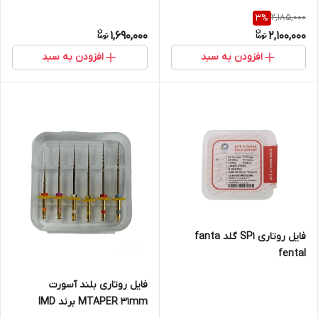
2,185,000
3
%
1,690,000
2,100,000
افزودن به سبد
افزودن به سبد
فایل روتاری SP1 گلد fanta
fental
فایل روتاری بلند آسورت
MTAPER 31mm برند IMD