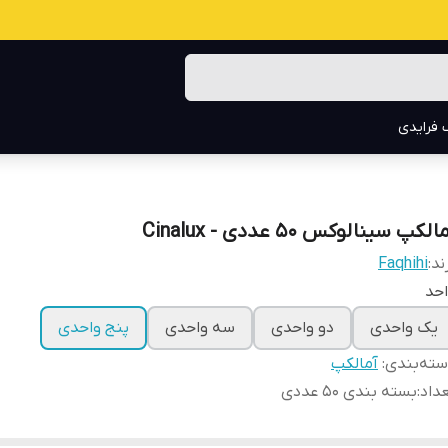
 فرایدی
الکپ سینالوکس ۵۰ عددی - Cinalux
ند:
Faqhihi
حد
یک واحدی
دو واحدی
سه واحدی
پنج واحدی
ته‌بندی
:
آمالکپ
داد
:
بسته بندی ۵۰ عددی