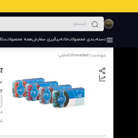
دسته‌بندی محصولات
خانه
پیگیری سفارش
همه محصولات
بلک
شونادنت | shonadent
/
آمالکپ
آم
بر
وا
دس
تع