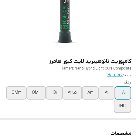
کامپوزیت نانوهیبرید لایت کیور هامرز
Hamerz Nano Hybrid Light Cure Composite
برند:
Hamerz
رنگ
OM3
OM2
B1
A3.5
A3
A2
A1
INC
مشخصات