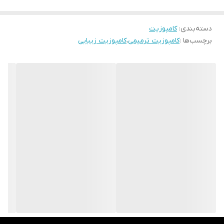
ویژگی‌های کلیدی کامپوزیت نانوهیبرید هامرز
دسته‌بندی
:
کامپوزیت
کامپوزیت نانوهیبرید هامرز دارای فیلرهای نانویی و میکروهیبریدی
برچسب‌ها :
کامپوزیت ترمیمی
،
کامپوزیت زیبایی
است که باعث افزایش استحکام، چسبندگی عالی به دندان و مقاومت در
برابر سایش می‌شود. نسبت بالای فیلر (حدود ۷۷٪ وزنی) در کنار
رنگ‌بندی طبیعی (A1، A2، A3 و…)، امکان تطبیق بهتر با ساختار دندان
طبیعی را فراهم می‌کند.
مزایای اصلی کامپوزیت لایت کیور هامرز
پولیش‌پذیری بالا: سطحی صاف و درخشان برای ترمیم‌های زیبا و بدون
تغییر رنگ در طول زمان.
انقباض حجمی کم: حدود ۱٫۷٪، برای جلوگیری از حساسیت پس از
ترمیم و افزایش ماندگاری.
رادیواپک بودن: قابل تشخیص در تصاویر رادیوگرافی.
هندلینگ آسان: عدم چسبندگی به ابزار، فرم‌پذیری بالا و کنترل عالی
حین کار.