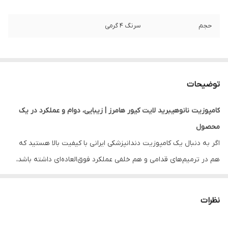
حجم
سرنگ ۴ گرمی
توضیحات
کامپوزیت نانوهیبرید لایت کیور هامرز | زیبایی، دوام و عملکرد در یک
محصول
اگر به دنبال یک کامپوزیت دندانپزشکی ایرانی با کیفیت بالا هستید که
هم در ترمیم‌های قدامی و هم خلفی عملکرد فوق‌العاده‌ای داشته باشد،
کامپوزیت نانوهیبرید لایت کیور هامرز (Hamerz Nano Hybrid Light
Cure Composite) انتخابی هوشمندانه و اقتصادی است. این کامپوزیت
نظرات
با تکنولوژی نانو و هیبرید، تجربه‌ای بی‌نقص از ترمیم دندان با دوام،
زیبایی و سهولت در کار را برای دندان‌پزشکان فراهم می‌کند.