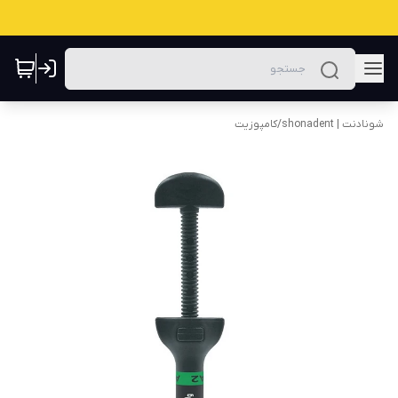
شونادنت | shonadent
/
کامپوزیت