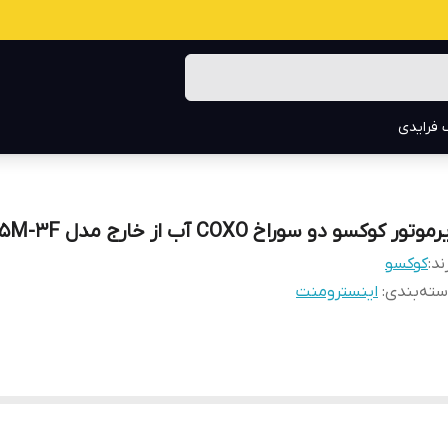
 فرایدی
موتور کوکسو دو سوراخ COXO آب از خارج مدل CX235M-3F
ند:
کوکسو
ته‌بندی
:
اینسترومنت