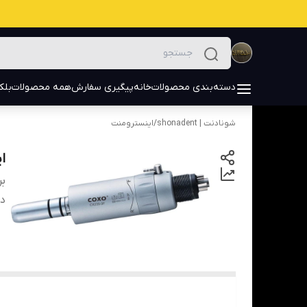
دسته‌بندی محصولات
خانه
پیگیری سفارش
همه محصولات
بلک
شونادنت | shonadent
/
اینسترومنت
ایر
بر
دس