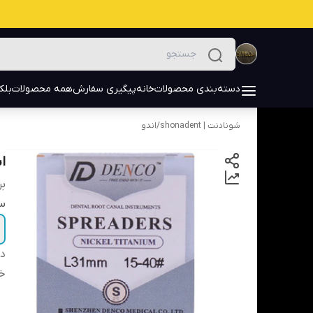
دسته‌بندی محصولات
خانه
پیگیری سفارش
همه محصولات
بلک
شونادنت | shonadent
/
اندو
اسپ
بر
سا
دس
خ