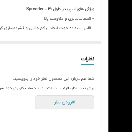
ویژگی های اسپریدر طول 31 – Spreader:
– انعطاف‌پذیری و مقاومت بالا
– قابل استفاده جهت ایجاد تراکم جانبی و فشرده‌سازی گوت
– سایزبندی : 15، 20، 25، 30، 35، 40
– جنس: استیل ضد زنگ
– طول‌: 31 میل
نظرات
– تعداد در جعبه: 6 عدد
شما هم درباره این محصول نظر خود را بنویسید.
برای ثبت نظر، لازم است ابتدا وارد حساب کاربری خود شو
افزودن نظر