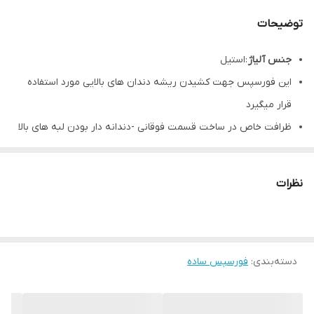
توضیحات
جنس آلیاژ
:استیل
این فورسپس جهت کشیدن ریشه دندان های بالایی مورد استفاده
قرار میگیرد
ظرافت خاص در ساخت قسمت فوقانی -دندانه دار بودن لبه های بالا
و پایین فورسپس – نوک کشیده و بلند
طول فورسپس:
۱۹ سانتی متر
نظرات
طول کاربردی فورسپس:
۵ سانتی متر
برند :
دنتال دیوایس(
evices)
D
ental
D
دسته‌بندی
:
فورسپس ساده