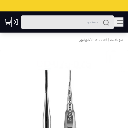
شونادنت | shonadent
/
الواتور