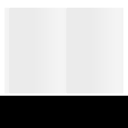
عرض : متغیر
سایز:در ۳ سایز
ضمانت ۵ سال تغییر رنگ و تعویض در صورت زنگ زدگی
گارانتی سلامت و اصالت کالا