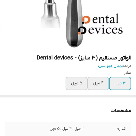
الواتور مستقیم (۳ سایز) - Dental devices
برند:
دنتال دیوایس
سایز
۳ میل
۴ میل
۵ میل
مشخصات
اندازه
۳ میل ، ۴ میل ، ۵ میل