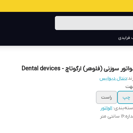
 فرایدی
واتور سوزنی (فلوهر) ارگوتاچ - Dental devices
ند:
دنتال دیوایس
هت
چپ
راست
ته‌بندی
:
الواتور
دازه
:
۱۶ سانتی متر