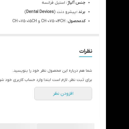
جنس آلیاژ
: استیل فرانسه
برند :
پیشرو دنت (
Dental Devices
)
کدمحصول
: CH-075-014CH و CH-075-015CH
الواتور ارگوتاچ سوزنی فلوهر چپ
الواتور ارگوتاچ از جنس استیل فرانسه-طراحی دسته خا
توضیحات :
استفاده کردن از الواتور (ابزاری است که 
نظرات
کارایی
:جهت بالا بردن و جدا کردن استخوان، بافت از 
لق کردن دندان
شما هم درباره این محصول نظر خود را بنویسید.
طول الواتور:
۱۶ سانتی متر
برای ثبت نظر، لازم است ابتدا وارد حساب کاربری خود شو
طول کاربردی الواتور :
۳ سانتی متر
افزودن نظر
ضمانت ۵ سال تغییر رنگ و تعویض در صورت زنگ زدگی
گارانتی سلامت و اصالت کالا