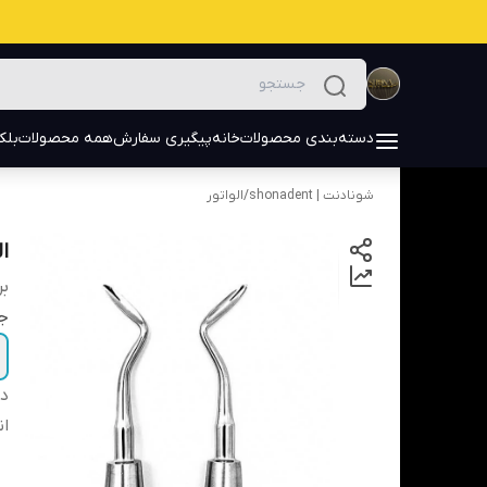
دسته‌بندی محصولات
خانه
پیگیری سفارش
همه محصولات
بلک
شونادنت | shonadent
/
الواتور
ال
بر
ج
دس
ان