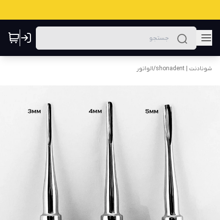
شونادنت | shonadent
/
الواتور