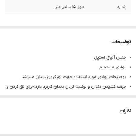
اندازه
طول ۱۵ سانتی متر
توضیحات
جنس آلیاژ
: استیل
الواتور مستقیم
توضیحات:الواتور مورد استفاده جهت لق کردن دندان میباشد
جهت کشیدن دندان و لوکسه کردن دندان کاربرد دارد.-برای لق کردن و
در نهایت جدا سازی دندان از فضای لیگامان استفاده می ‌شود.
طول :۱۵
سانتی متر
نظرات
عرض : متغیر
سایز:در ۳ سایز
برند : دنتال دیوایس
(
Dental Devices
)