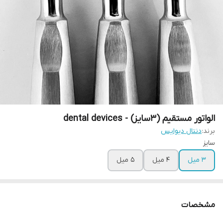
الواتور مستقیم (۳سایز) - dental devices
برند:
دنتال دیوایس
سایز
۳ میل
۴ میل
۵ میل
مشخصات