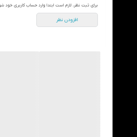
قدرت باندینگ بالا
: این محصول به دلیل ایجاد پیوند
برای ثبت نظر، لازم است ابتدا وارد حساب کاربری خود شو
ضخامت کم لایه:
لایه ایجاد شده توسط آل باند یونیورسال بسیار نازک (کمتر از 10 م
افزودن نظر
کاربرد آسان:
این باندینگ به راحتی قابل استفاده و 
کاهش حساسیت:
آل باند یونیورسال به گونه‌ای ط