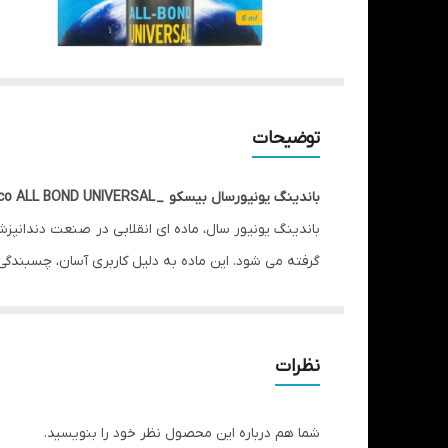
توضیحات
باندینگ یونیورسال بیسکو _
sco ALL BOND UNIVERSAL
باندینگ‌ یونیور سال، ماده ای انقلابی در صنعت دندانپ
گرفته می شود. این ماده به دلیل کاربری آسان، چسبندگی 
آل باند یونیورسال (All-Bond Universal) محصول شرکت بیسکو (bisco
استفاده در انواع ترمیم‌های مستقیم و غیرمستقیم دند
ویژگی‌های کلیدی باندینگ یونیورسال بیسکو عبارتند از:
نظرات
بدون نیاز به اکتیواتور
: این باندینگ به طور خودکار با
سازگاری بالا
: آل باند یونیورسال با طیف گسترده‌ای از
شما هم درباره این محصول نظر خود را بنویسید.