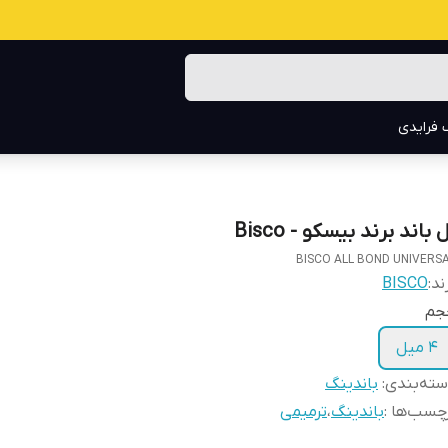
 فرایدی
 باند برند بیسکو - Bisco
BISCO ALL BOND UNIVERS
ند:
BISCO
جم
۴ میل
ته‌بندی
:
باندینگ
چسب‌ها :
باندینگ
،
ترمیمی