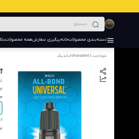
دسته‌بندی محصولات
خانه
پیگیری سفارش
همه محصولات
بلک
شونادنت | shonadent
/
باندینگ
آل
AL
بر
ح
دس
بر