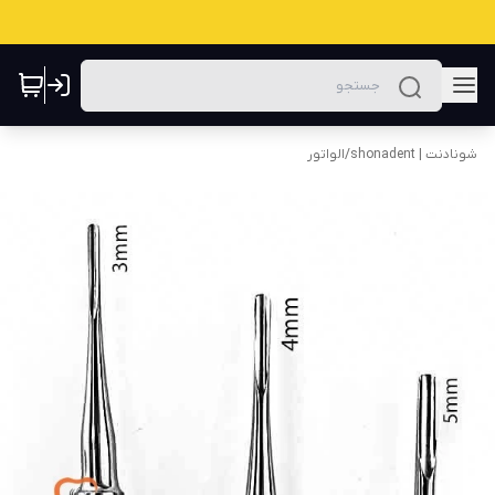
شونادنت | shonadent
/
الواتور