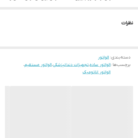
جدا کردن دندان استفاده میشود)
جهت بالا بردن و جدا کردن استخوان، بافت از دندان
نظرات
لق کردن دندان
طول الواتور:
۱۶ سانتی متر
طول کاربردی الواتور :
۲ سانتی متر
برند :
(
دسته‌بندی
:
الواتور
Dental Devices
)
برچسب‌ها :
الواتور ساده
،
تجهیزات دندانپزشکی
،
الواتور مستقیم
،
الواتور اناتومیک