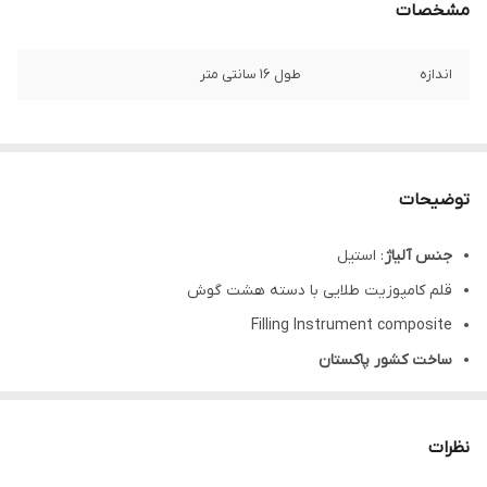
مشخصات
اندازه
طول ۱۶ سانتی متر
توضیحات
جنس آلیاژ
: استیل
قلم کامپوزیت طلایی با دسته هشت گوش
Filling Instrument composite
ساخت کشور پاکستان
کد محصول:
۱۴۰۹-۰۲۵
کارایی
: جهت فرم دادن کامپوزیت استفاده میشود-عدم چسبندگی
نظرات
کامپوزیت به قلم-دارای روکش تیتانیوم رنگ ثابت-