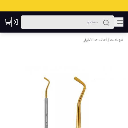
شونادنت | shonadent
/
ابزار