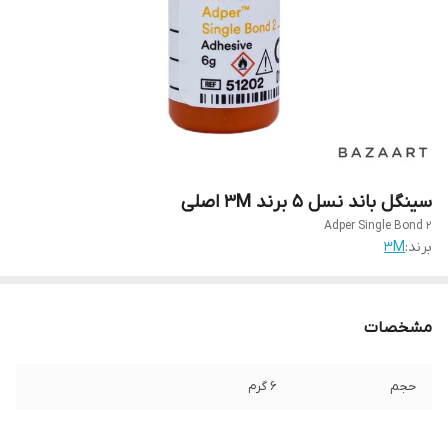
سینگل باند نسل 5 برند 3M اصلی
Adper Single Bond 2
برند:
3M
مشخصات
حجم
6 گرم