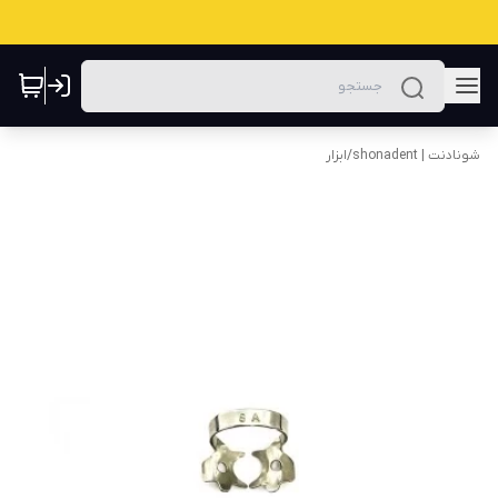
شونادنت | shonadent
/
ابزار