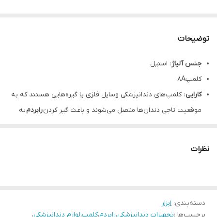
توضیحات
جنس آلیاژ
: استیل
کلمپ8A
کارایی
: کلمپ‌های دندانپزشکی وسایل فلزی یا گیره‌هایی هستند که به
موقعیت تاجی دندان‌ها متصل می‌شوند و باعث گیر کردن
رابردم
به
دندان‌ها می‌شود. این کلمپ‌ها بر روی دندان‌ها قرار می‌گیرند و با
تعبیه شدن باز و بسته شدن دهان را کنترل می‌کنند.
نظرات
استفاده برای دندان مولرهای نیمه روییده کوچک
سایز: تک سایز
۵ سال گارانتی تعویض و ۱۰ سال خدمات پس از فروش
دسته‌بندی
:
ابزار
برند : دنتال دیوایس (Dental Devices)
برچسب‌ها :
تجهیزات دندانپزشکی
،
رابردم
،
کلمپ
،
لوازم دندانپزشکی
،