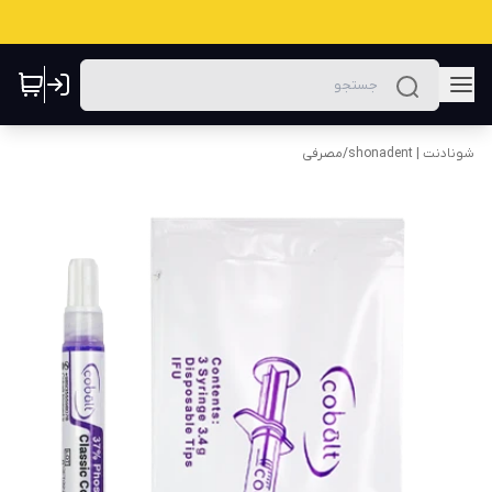
شونادنت | shonadent
/
مصرفی