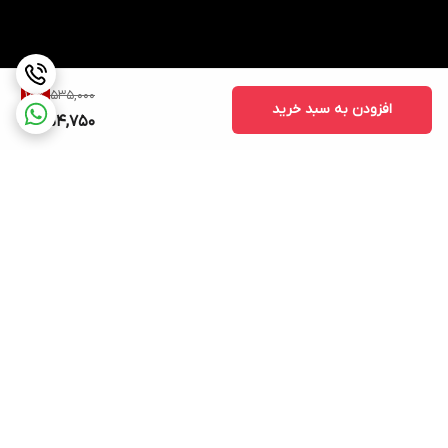
535,000
15
%
افزودن به سبد خرید
454,750
برگشت به بالا