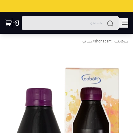
شونادنت | shonadent
/
مصرفی