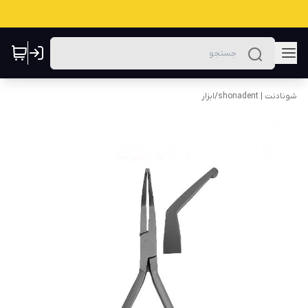
شونادنت | shonadent
/
ابزار