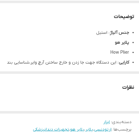
توضیحات
جنس آلیاژ
: استیل
پلایر هو
How Plier
کارایی
: این دستگاه جهت جا زدن و خارج ساختن آرچ وایر،شناسایی بند
های شل شده به کار می رود.
توضیحات
: محصول دارای زاویه 45 درجه میباشد
نظرات
طول : 14
سانتی متر
سایز: تک سایز
ضمانت 5 سال تغییر رنگ و تعویض در صورت زنگ زدگی
دسته‌بندی
:
ابزار
گارانتی سلامت و اصالت کالا
برچسب‌ها :
ارتودنسی
،
پلایر
،
پلایر هو
،
تجهیزات دندانپزشکی
برند : دنتال دیوایس (Dental Devices)