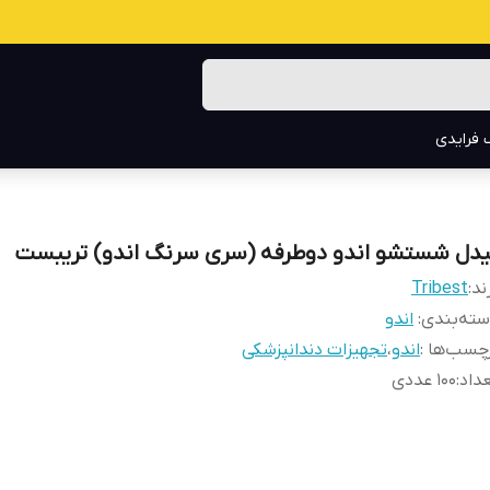
 فرایدی
یدل شستشو اندو دوطرفه (سری سرنگ اندو) تریبست
ند:
Tribest
ته‌بندی
:
اندو
چسب‌ها :
اندو
،
تجهیزات دندانپزشکی
داد
:
۱۰۰ عددی