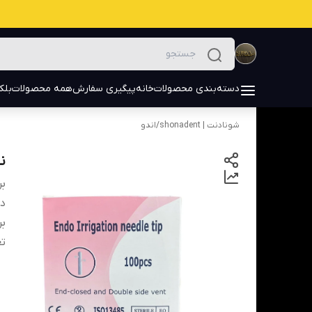
دسته‌بندی محصولات
خانه
پیگیری سفارش
همه محصولات
بلک
شونادنت | shonadent
/
اندو
ن
بر
دس
بر
تع