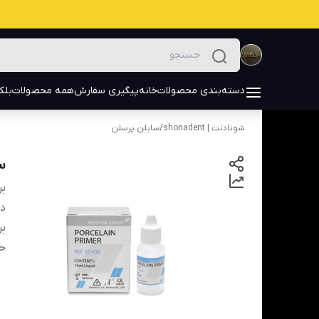
دسته‌بندی محصولات
خانه
پیگیری سفارش
همه محصولات
بلک
شونادنت | shonadent
/
سایلن پرسلن
سایل
بر
دس
بر
ح