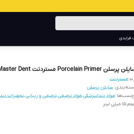
 فرایدی
ن پرسلن Porcelain Primer مستردنت Master Dent
ند:
مستردنت
ته‌بندی
:
سایلن پرسلن
چسب‌ها :
مواد دندانپزشکی
،
مواد ترمیمی
،
ترمیمی و زیبایی
،
تجهیزات دند
جم
:
۱۵ میلی لیتر