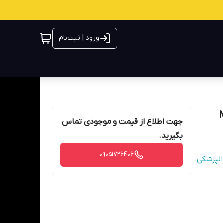
ورود | ثبت‌نام
جهت اطلاع از قیمت و موجودی تماس
بگیرید.
09051726406
انپزشکی