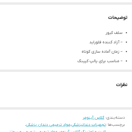
توضیحات
سلف کیور
– آزاد کننده فلوراید
– زمان آماده سازی کوتاه
– مناسب برای پالپ کپینگ
– سهولت اختلاط پودر و مایع
– محتویات: 15 گرم پودر و 10 میلی‌لیتر مایع
نظرات
– ماده ترمیمی کوربیلدآپ با قدرت و ماندگاری بالا
دسته‌بندی
:
گلاس آینومر
برچسب‌ها :
تجهیزات دندانپزشکی
،
مواد ترمیمی دندان پزشکی
،
لایت و لوتینگ
،
گلاس آینومر
،
مواد ترمیمی
،
ترمیمی و پروتز