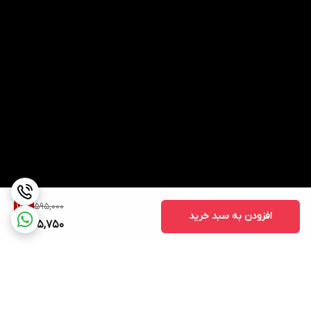
595,000
15
%
افزودن به سبد خرید
505,750