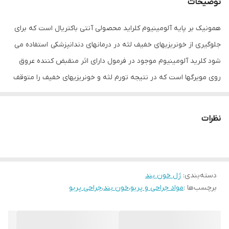
توضیحات
همونیک بر پایه آلومینیوم کلراید محصولی آنتی باکتریال است که برای
جلوگیری از خونریزی­های خفیف لثه در درمان­های دندانپزشکی استفاده می
شود کلرید آلومینیوم موجود در فرمول دارای اثر منقبض کننده عروق
روی مویرگها است که در نتیجه تورم لثه و خونریزی­های خفیف را متوقف
می کند. جهت انعقاد خونریزی عمیق به ویژه در حین پالپکتومی، محصول
فاقد اپی نفرین بوده و موجب تحریک قلب نمی شود.
نظرات
موارد استفاده:
آماده سازی تاج دندان
پیش از قالبگیری دندان
دسته‌بندی
:
ترمیم های دندانی
ژل خون بند
برچسب‌ها :
مواد جراحی و پریو
،
خون بند
،
جراحی پریو
پس از جراحی جزئی دندان، تراش و جراحی لثه
ترکیبات:
آلومینیوم کلرید، بافر، آب دیونیزه و تغلیظ کننده (ژل همونیک)