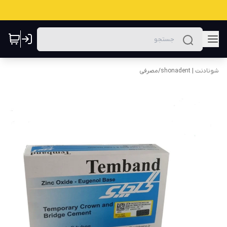
شونادنت | shonadent
/
مصرفی