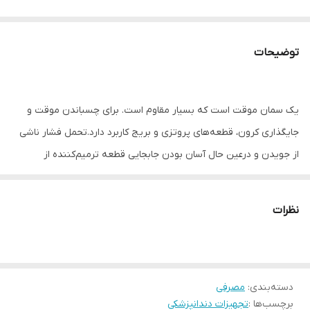
توضیحات
یک سمان موقت است که بسیار مقاوم است. برای چسباندن موقت و
جایگذاری کرون، قطعه‌های پروتزی و بریج کاربرد دارد.تحمل فشار ناشی
از جویدن و درعین حال آسان بودن جابجایی قطعه ترمیم‌کننده از
خصوصیات این سمان می‌باشد.زمان گیرش پس از اختلاط طول‌های
مساوی از دو خمیر ۲ تا ۴ دقیقه می‌باشد و تغییرات در دمای محیط و
نظرات
رطوبت نسبی این زمان را تغییر می‌دهد.هربسته حاوی یک تیوپ خمیر
بیس، یک تیوپ خمیر هاردنر و صفحه اختلاط می‌باشد.محتوی خمیر
بیس زینک اکساید به مقدار ۶۰ گرم و محتوی خمیر هاردنر اوژنول و رزین
به اندازه‌ی ۳۰ گرم است.
دسته‌بندی
:
مصرفی
برچسب‌ها :
تجهیزات دندانپزشکی