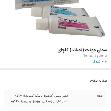
سمان موقت (تمباند) گلچای
Temband golchai
برند:
گلچای
مشخصات
حجم
خمیر بیس (محتوی زینک اکساید): ۶۰ گرم
خمیر هاردنر (محتوی اوژنول و رزین): ۳۰ گرم