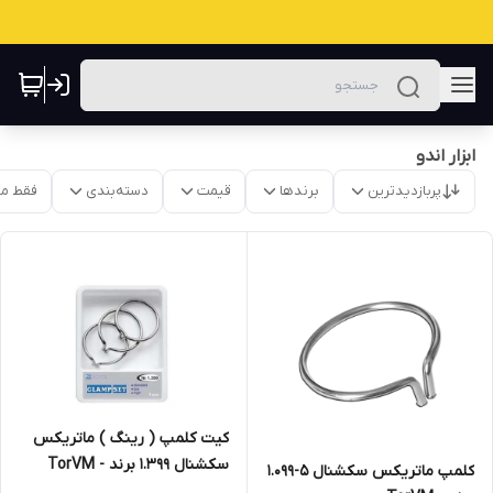
ابزار اندو
پربازدیدترین
برندها
قیمت
دسته‌بندی
فقط م
کیت کلمپ ( رینگ ) ماتریکس
سکشنال 1.399 برند - TorVM
کلمپ ماتریکس سکشنال ۵-۱.۰۹۹