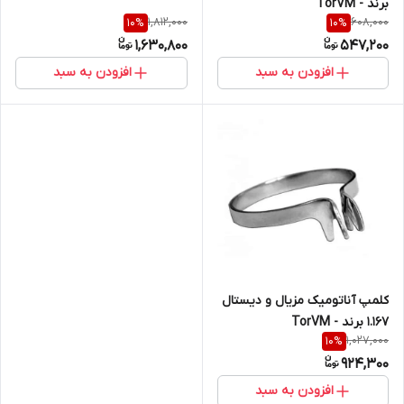
برند - TorVM
1,812,000
608,000
10
%
10
%
1,630,800
547,200
افزودن به سبد
افزودن به سبد
کلمپ آناتومیک مزیال و دیستال
1.167 برند - TorVM
1,027,000
10
%
924,300
افزودن به سبد