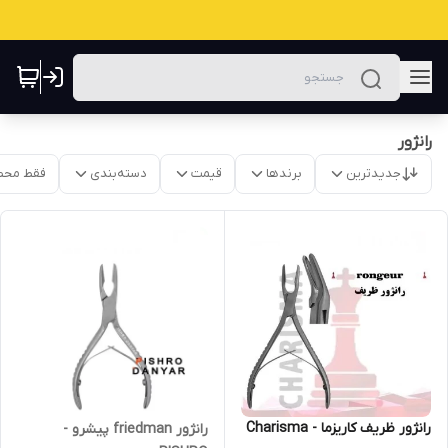
رانژور
جدیدترین
برندها
قیمت
دسته‌بندی
فقط محص
رانژور ظریف کاریزما - Charisma
رانژور friedman پیشرو -