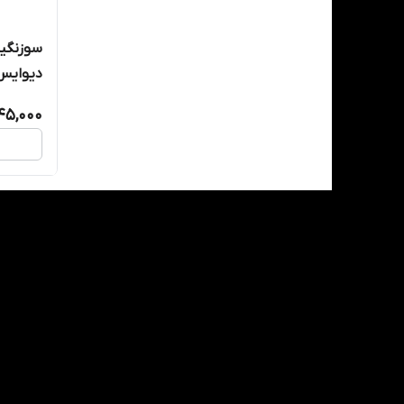
سوزنگیر
دیوایس(۳سایز) -  devices
45,000