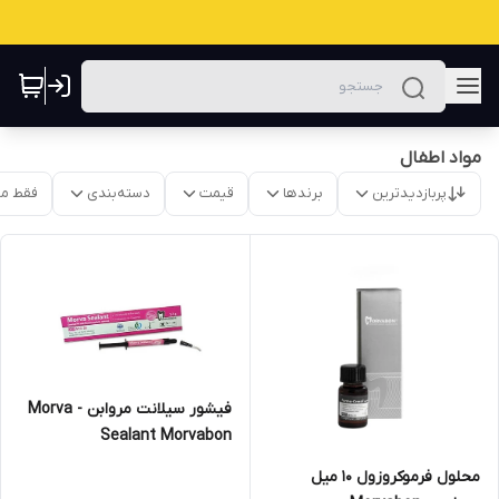
مواد اطفال
پربازدیدترین
برندها
قیمت
دسته‌بندی
فقط م
فیشور سیلانت مروابن - Morva
Sealant Morvabon
محلول فرموکروزول ۱۰ میل