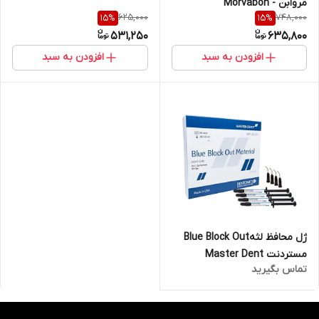
مروابن - Morvabon
625,000
748,000
15
%
15
%
531,250
635,800
افزودن به سبد
افزودن به سبد
ژل محافظ لثهBlue Block Out
مستردنت Master Dent
تماس بگیرید