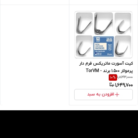
کیت آسورت ماتریکس فرم دار
پرمولار ۱.۵۰۰ برند - TorVM
1,833,000
10
%
1,649,700
افزودن به سبد