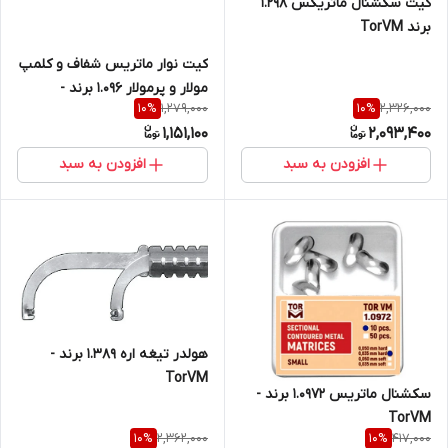
کیت سکشنال ماتریکس 1.298
برند TorVM
کیت نوار ماتریس شفاف و کلمپ
مولار و پرمولار ۱.۰۹۶ برند -
1,279,000
2,326,000
10
%
10
%
TorVM
1,151,100
2,093,400
افزودن به سبد
افزودن به سبد
هولدر تیغه اره ۱.۳۸۹ برند -
TorVM
سکشنال ماتریس ۱.۰۹۷۲ برند -
TorVM
2,362,000
417,000
10
%
10
%