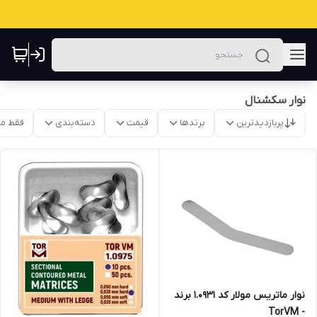
نوار سکشنال
پربازدیدترین
برندها
قیمت
دسته‌بندی
فقط م
نوار ماتریس مولار کد ۱.۰۹۳۱ برند
- TorVM