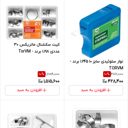
کیت سکشنال ماتریکس ۳۰
عددی 1.198 برند - TorVM
نوار سلوئیدی سایز ۱۰ ۱.۲۴۵ برند -
TORVM
1,684,000
476,000
10
%
10
%
1,515,600
428,400
افزودن به سبد
افزودن به سبد