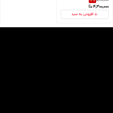
5,200,000
17
%
4,300,000
افزودن به سبد