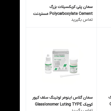
سمان پلی کربکسیلات بزرگ
Polycarboxylate Cement مستردنت
تماس بگیرید
Master Dent
ک
سمان گلاس اینومر لوتینگ سلف کیور
کوچک GlassIonomer Luting TYPE
تماس بگیرید