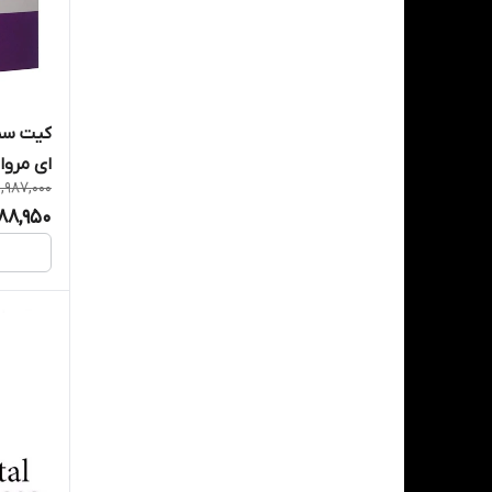
وُکو
ای مروابن - 
1,987,000
688,950