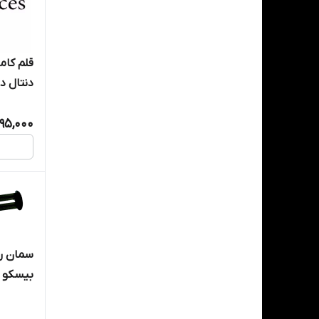
قلم کا
دنتال دیوایس 
95,000
سمان رز
بیسکو - sco