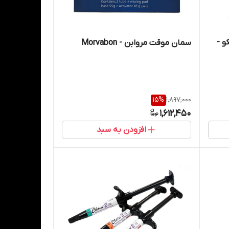
و -
سمان موقت مروابن - Morvabon
15
%
1,897,000
1,612,450
افزودن به سبد