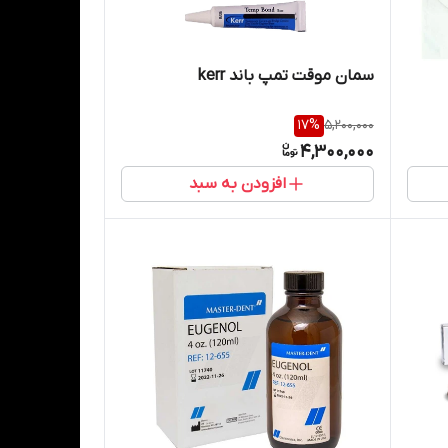
سمان موقت تمپ باند kerr
17
%
5,200,000
4,300,000
افزودن به سبد