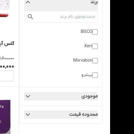
برند
BISCO
گلس آین
Kerr
7,400,000
Morvabon
200,000
پیشرو
جی سی
موجودی
دنتال دیوایس
محدوده قیمت
مستردنت
نیک درمان