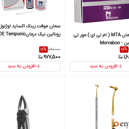
سمان موقت زینک اکساید اوژنول
زونالین نیک درمانTemponic
کیت سمان MTA ( ام تی ای ) مور تی
ement Reinforced Nik Darman
Morvabon
15
%
1,150,000
15
%
977,500
1,
افزودن به سبد
افزودن به سبد