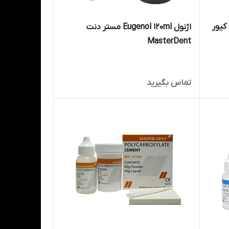
resin  دوال کیور
اژنول Eugenol 120ml مستر دنت
MasterDent
تماس بگیرید