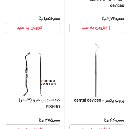
devices
1,056,000
2,720,000
افزودن به سبد
افزودن به سبد
کندانسور پیشرو (۳سایز) -
پروپ یکسر - dental devices
PISHRO
375,000
440,000