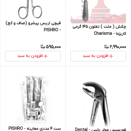
قیچی اریس پیشرو (صاف و کج)
چکش ( ملت ) تفلون 145 گرمی
- PISHRO
کاریزما - Charisma
595,000
2,990,000
افزودن به سبد
افزودن به سبد
ست 4 عددی معاینه - PISHRO
فورسپس مولر پایین - Dental