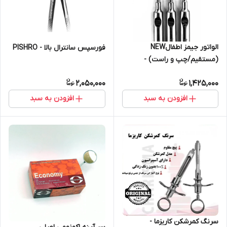
الواتور جیمز اطفالNEW
فورسپس سانترال بالا - PISHRO
(مستقیم/چپ و راست) -
dental devices
2,050,000
1,425,000
افزودن به سبد
افزودن به سبد
سرنگ کمرشکن کاریزما -