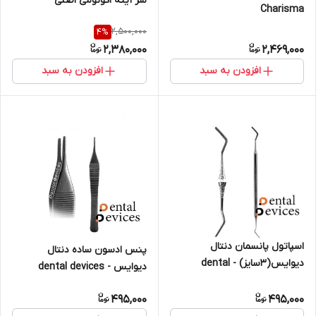
سر آینه اکونومی اصلی
Charisma
2,500,000
4
%
2,380,000
2,469,000
افزودن به سبد
افزودن به سبد
اسپاتول پانسمان دنتال
پنس ادسون ساده دنتال
دیوایس(۳سایز) - dental
دیوایس - dental devices
devices
495,000
495,000