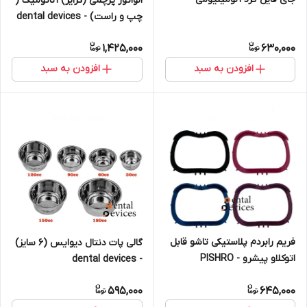
الواتور پرچمی (کرایر) آناتومیک (
چپ و راست) - dental devices
1,425,000
630,000
افزودن به سبد
افزودن به سبد
فریم رابردم پلاستیکی تاشو قابل
گالی پات دنتال دیوایس (۶ سایز)
اتوکلاو پیشرو - PISHRO
- dental devices
595,000
645,000