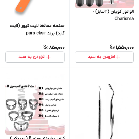
الواتور کوپلن (۳سایز) -
Charisma
صفحه محافظ لایت کیور (لایت
گارد) برند pars eksir
850,000
1,550,000
افزودن به سبد
افزودن به سبد
کلمپ رابردم سری B ( برینکر )