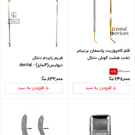
قلم کامپوزیت پانسمان برنیشر
تخت هشت گوش دنتال
فریم رابردم دنتال
دیوایس - dental devices
دیوایس(۴سایز) - dental
720,000
10
%
devices
832,000
648,000
افزودن به سبد
افزودن به سبد