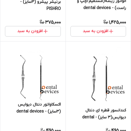
الواتور ریشه(مستقیم/چپ و
برنیشر پیشرو (۳سایز) -
راست) - dental devices
PISHRO
375,000
1,425,000
افزودن به سبد
افزودن به سبد
اکسکاواتور دنتال دیوایس
کندانسور قطره ای دنتال
(۳سایز) - dental devices
دیوایس(3 سایز) - dental
devices
495,000
495,000