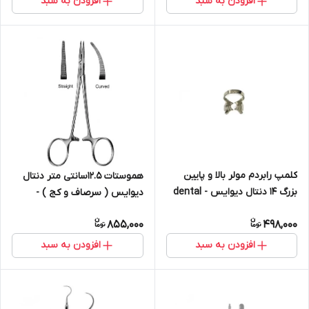
افزودن به سبد
افزودن به سبد
کلمپ رابردم مولر بالا و پایین
هموستات ۱۲.۵سانتی متر دنتال
بزرگ 14 دنتال دیوایس - dental
دیوایس ( سرصاف و کج ) -
devices
dental devices
855,000
498,000
افزودن به سبد
افزودن به سبد