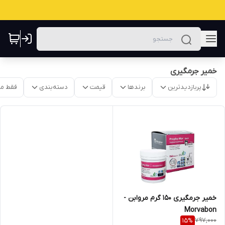
خمیر جرمگیری
پربازدیدترین
برندها
قیمت
دسته‌بندی
فقط م
خمیر جرمگیری ۱۵۰ گرم مروابن -
Morvabon
797,000
15
%