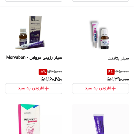
سیلر رزینی مروابن - Morvabon
سیلر بتادنت
1,365,000
1,450,000
15
%
4
%
1,160,250
1,390,000
افزودن به سبد
افزودن به سبد