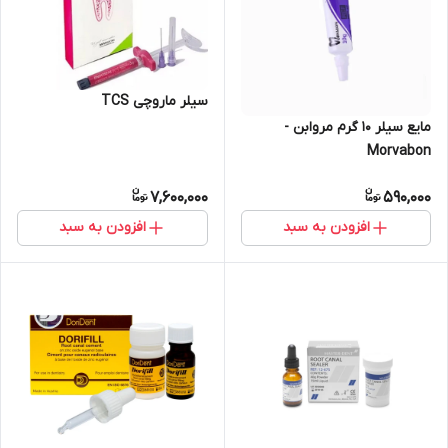
سیلر ماروچی TCS
مایع سیلر ۱۰ گرم مروابن -
Morvabon
7,600,000
590,000
افزودن به سبد
افزودن به سبد