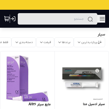
سیلر
پربازدیدترین
برندها
قیمت
دسته‌بندی
فقط م
سیلر ادسیل متا
مایع سیلر AH26