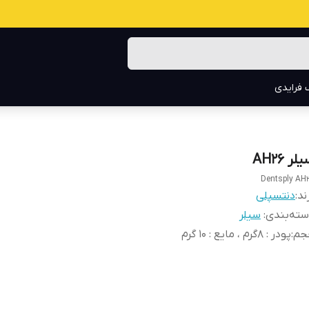
 فرایدی
لر AH26
Dentsply AH
ند:
دنتسپلی
ته‌بندی
:
سیلر
جم
:
پودر : ۸گرم ، مایع : 10 گرم