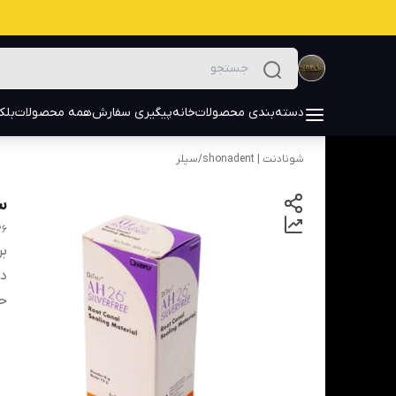
دسته‌بندی محصولات
خانه
پیگیری سفارش
همه محصولات
بلک
شونادنت | shonadent
/
سیلر
سی
26
بر
دس
ح