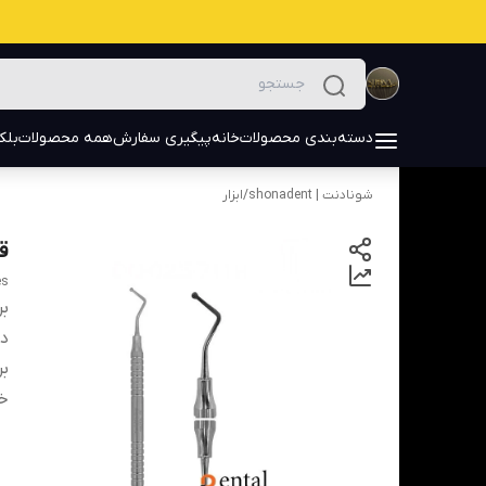
دسته‌بندی محصولات
خانه
پیگیری سفارش
همه محصولات
بلک
شونادنت | shonadent
/
ابزار
قل
es
بر
دس
بر
خ