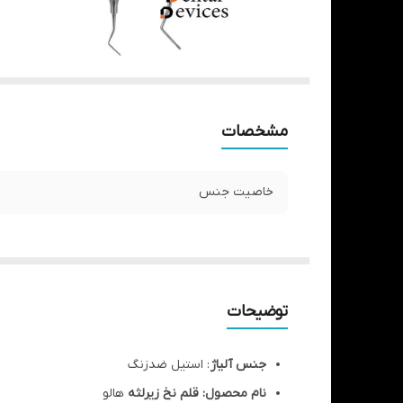
مشخصات
خاصیت جنس
توضیحات
جنس آلیاژ
: استیل ضدزنگ
نام محصول: قلم نخ زیرلثه
هالو