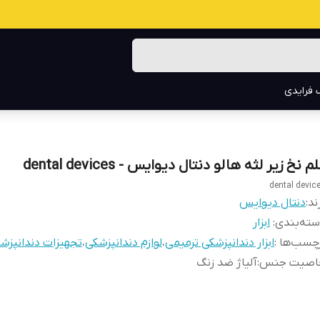
 فرایدی
م نخ زیر لثه هالو دنتال دیوایس - dental devices
dental devic
ند:
دنتال دیوایس
ته‌بندی
:
ابزار
چسب‌ها :
ابزار دندانپزشکی ترمیمی
،
لوازم دندانپزشکی
،
تجهیزات دندانپزش
اصیت جنس
:
آلیاژ ضد زنگ