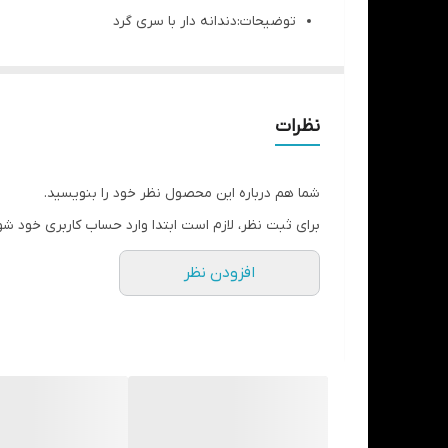
توضیحات:دندانه دار با سری گرد
کارایی:
عمدتا
نخ زیر لثه
ای برای کنار زدن بافت
لثه
از ا
مواد قرار گرفته و در شکل قالب تغییر ایجاد نماید ام
ضمانت ۵ سال تغییر رنگ و تعویض در صورت زنگ زدگی
نظرات
گارانتی سلامت و اصالت کالا
برند : دنتال دیووایس
(
DENTAL DEVICES
)
شما هم درباره این محصول نظر خود را بنویسید.
برای ثبت نظر، لازم است ابتدا وارد حساب کاربری خود شو
افزودن نظر