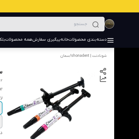
دسته‌بندی محصولات
خانه
پیگیری سفارش
همه محصولات
بلک
شونادنت | shonadent
/
سمان
س
 2
بر
ر
دس