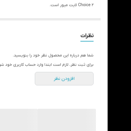
Choice 2 لایت میور است.
لمینیت ها پوسته های بسیار ظریفی و شکننده ای هستند 
مرور زمان است. اما بیسکو این مشکل را بخوبی و استادا
در ادامه بیشتر به آن می پردازیم:
نظرات
انتظارات ما از یک سمان خوب:
عدم تغییر رنگ:
شما هم درباره این محصول نظر خود را بنویسید.
با حذف آمین نوع سوم که برای دوال کیور شدن Cement نیاز است. بیسکو مشکل تغییر رنگ لمینیت ها را برطرف کرده است. به همین دلیل است که
برای ثبت نظر، لازم است ابتدا وارد حساب کاربری خود شو
تنوع رنگی:
افزودن نظر
Choice 2 تا به این تاریخ بیشترین تنوع رنگی را
تداخلی در رنگ لمینیت ایجاد کند و مجبور بشوید تا زیبایی
رنگهای Choice عبارتند از:
A1
A2
A3