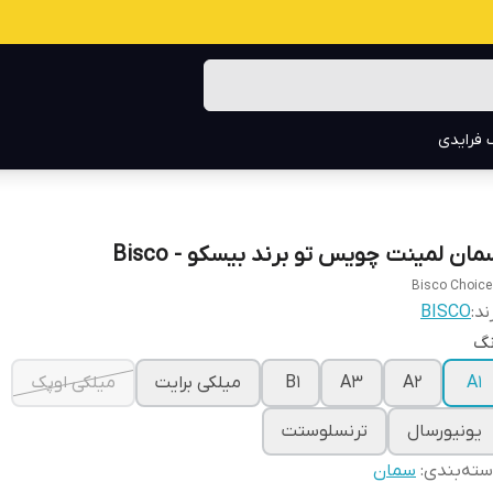
 فرایدی
مان لمینت چویس تو برند بیسکو - Bisco
Bisco Choice
ند:
BISCO
نگ
A1
A2
A3
B1
میلکی برایت
میلکی اوپک
یونیورسال
ترنسلوستت
ته‌بندی
:
سمان