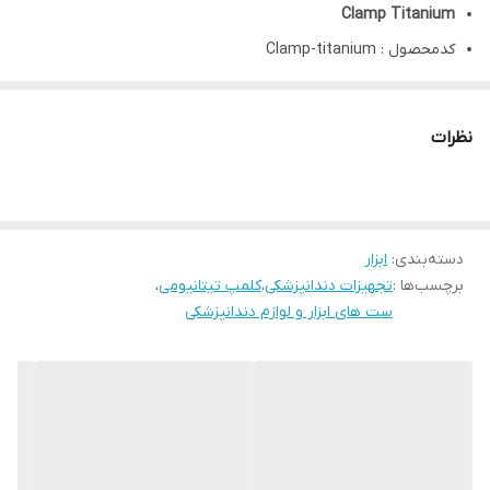
Clamp Titanium
کدمحصول : Clamp-titanium
توضیحات:می تواند دندان هایی را که نسج تاجی باقی مانده کم یا
ضعیفی دارند به شکل محافظه کارانه ساپورت کند و به خوبی ناحیه
نظرات
عمل را از محیط مرطوب دهان جداسازی نموده و مانع انتقال آلودگی
های بزاق به ناحیه مذکور شود.
از حوادث احتمالی مانند افتادن وسایل ریز به مجاری تنفسی و گوارشی
دسته‌بندی
:
ابزار
بیمار جلوگیری می کند.
برچسب‌ها :
تجهیزات دندانپزشکی
،
کلمپ تیتانیومی
،
این کلمپ قابل اتوکلاو و استریل شدن نیز می باشد و از آنجایی که با
ست های ابزار و لوازم دندانپزشکی
مخاط و خون بیمار در تماس است نیاز هست که برای هر بیمار این
کلمپ تعویض شود و پس از اتوکلاو شدن برای بیماران بعدی استفاده
گردد.
کاربرد:
کلمپ دندانی برند کاریزما
در سایزهای زیر عرضه می گردد.
NO.W3: مولر پایین