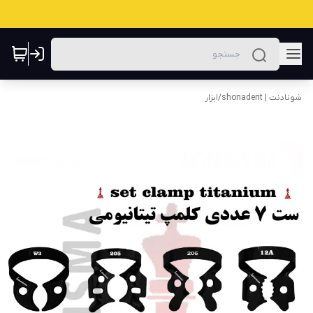
شونادنت | shonadent
/
ابزار