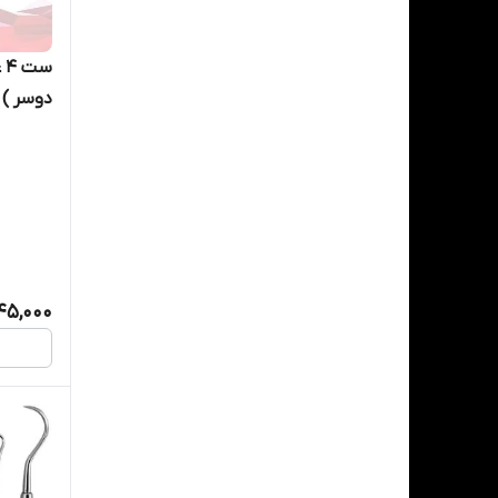
س
دوسر ) کاریز
45,000