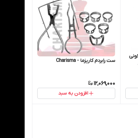
ونی
ست رابردم کاریزما - Charisma
12,069,000
افزودن به سبد