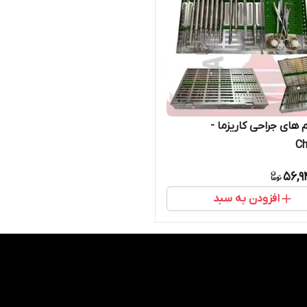
 های جراحی کاریزما -
Ch
56,9
افزودن به سبد