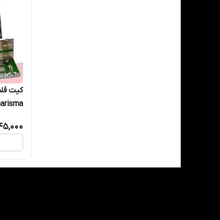
کیت قلم
arisma
45,000