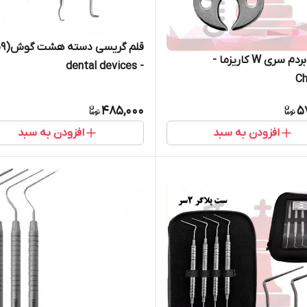
قل
کلمپ رابردم سری W کاریزما -
- dental devices
Ch
485,000
5
افزودن به سبد
افزودن به سبد