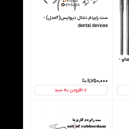
ست رابردم دنتال دیوایس(۲مدل) -
dental devices
هالو -
11,750,000
افزودن به سبد