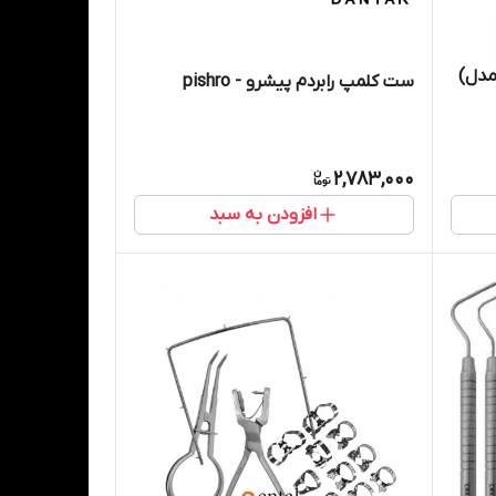
م گریسی دسته هشت گوش(۹مدل)
ست کلمپ رابردم پیشرو - pishro
2,783,000
افزودن به سبد