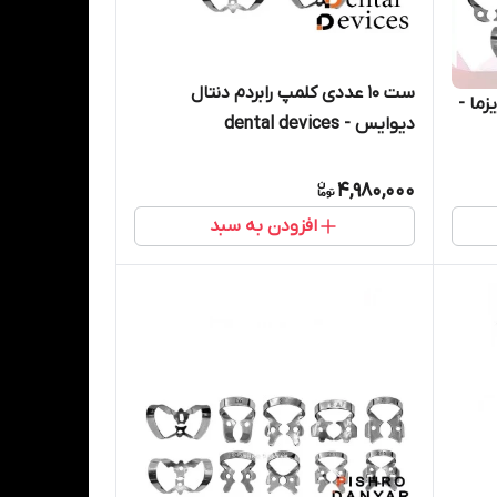
ست ۱۰ عددی کلمپ رابردم دنتال
 کاریزما -
دیوایس - dental devices
4,980,000
افزودن به سبد