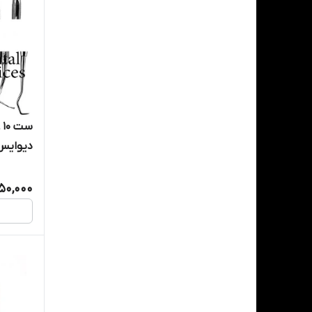
س
دیوایس - devices
50,000