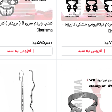
کلمپ رابردم سری B ( برینکر )
بردم تیتانیومی مشکی کاریزما -
Charisma
Ch
575,000
7
افزودن به سبد
افزودن به سبد