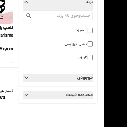
برند
کلمپ را
پیشرو
arisma
دنتال دیوایس
70,000
کاریزما
موجودی
محدوده قیمت