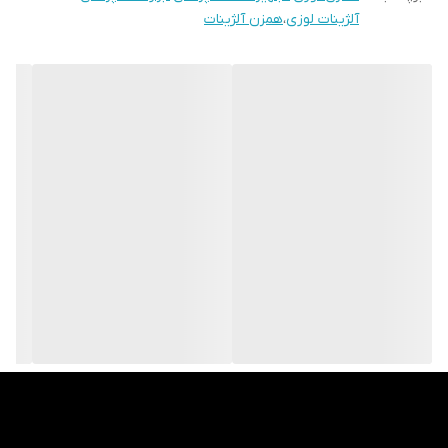
آلژینات لوزی
،
همزن آلژینات