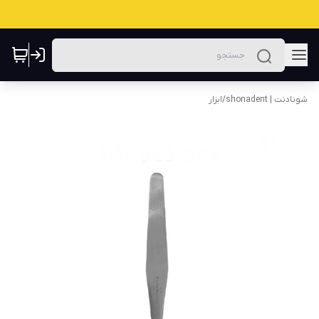
شونادنت | shonadent
/
ابزار