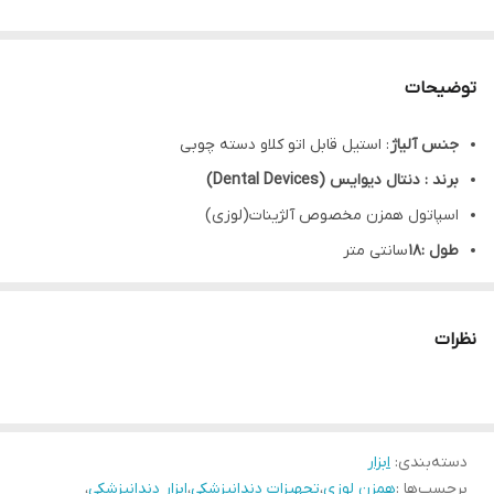
توضیحات
جنس آلیاژ
: استیل قابل اتو کلاو دسته چوبی
برند : دنتال دیوایس (Dental Devices)
اسپاتول همزن مخصوص آلژینات(لوزی)
طول :18
سانتی متر
ضمانت 5 سال تغییر رنگ و تعویض در صورت زنگ زدگی
گارانتی سلامت و اصالت کالا
نظرات
دسته‌بندی
:
ابزار
برچسب‌ها :
همزن لوزی
،
تجهیزات دندانپزشکی
،
ابزار دندانپزشکی
،