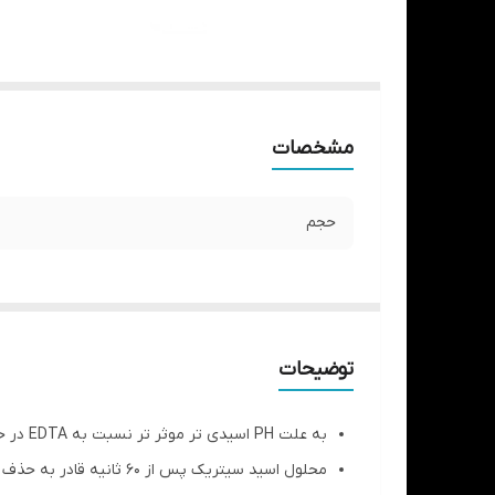
مشخصات
حجم
توضیحات
به علت PH اسیدی تر موثر تر نسبت به EDTA در حذف لایه ی اسمیر
محلول اسید سیتریک پس از 60 ثانیه قادر به حذف لایه ی اسمیر می باشد.