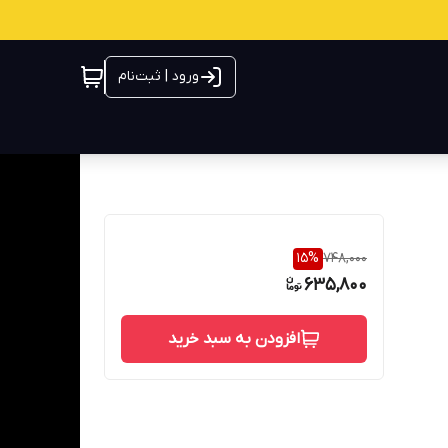
ورود | ثبت‌نام
15
%
748,000
635,800
افزودن به سبد خرید