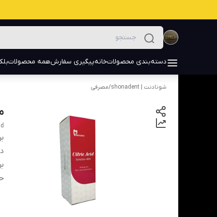
دسته‌بندی محصولات
خانه
پیگیری سفارش
همه محصولات
بلک
شونادنت | shonadent
/
مصرفی
مح
id
بر
دس
بر
ح