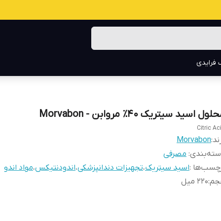
 فرایدی
لول اسید سیتریک ۴۰٪ مروابن - Morvabon
Citric Ac
ند:
Morvabon
ته‌بندی
:
مصرفی
چسب‌ها :
اسید سیتریک
،
تجهیزات دندانپزشکی
،
اندودنتیکس
،
مواد اندو
جم
:
۲۲۰ میل