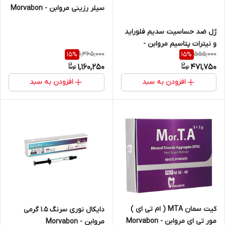
سیلر رزینی مروابن - Morvabon
ژل ضد حساسیت سدیم فلوراید
و نیترات پتاسیم مروابن -
1,365,000
555,000
15
%
15
%
Morvabon
1,160,250
471,750
افزودن به سبد
افزودن به سبد
کیت سمان MTA ( ام تی ای )
دایکال نوری سرنگ 1.5 گرمی
مور تی ای مروابن - Morvabon
مروابن - Morvabon