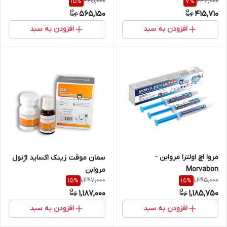
665,000
447,000
15
%
7
%
9%)سرنگ3میل
مروابن
565,150
415,710
افزودن به سبد
افزودن به سبد
مروا اچ اولترا مروابن -
سمان موقت زینک اکساید اژنول
Morvabon
مروابن
1,397,000
1,395,000
15
%
15
%
1,187,000
1,185,750
افزودن به سبد
افزودن به سبد