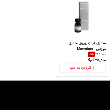
محلول فرموکروزول ۱۰ میل
مروابن - Morvabon
748,000
15
%
635,800
افزودن به سبد