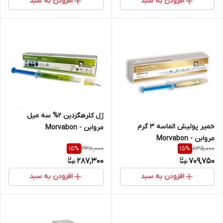
افزودن به سبد
افزودن به سبد
ژل کلرهگزدین ۲% سه میل
خمیر پولیش الماسه ۳ گرم
مروابن - Morvabon
مروابن - Morvabon
338,000
835,000
15
%
15
%
287,300
709,750
افزودن به سبد
افزودن به سبد