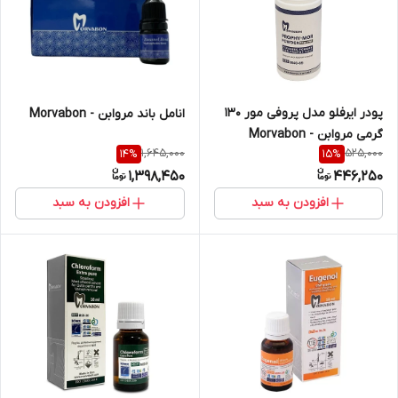
پودر ایرفلو مدل پروفی مور ۱۳۰
انامل باند مروابن - Morvabon
گرمی مروابن - Morvabon
1,645,000
525,000
14
%
15
%
1,398,450
446,250
افزودن به سبد
افزودن به سبد