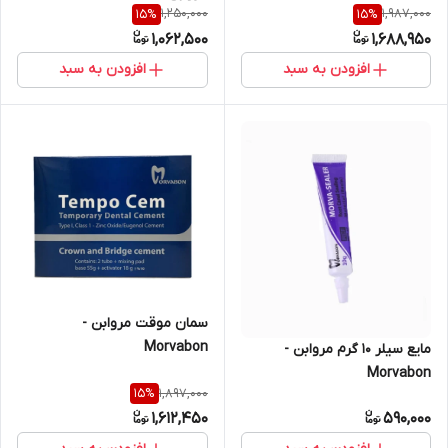
1,250,000
1,987,000
15
%
15
%
1,062,500
1,688,950
افزودن به سبد
افزودن به سبد
سمان موقت مروابن -
Morvabon
مایع سیلر ۱۰ گرم مروابن -
Morvabon
1,897,000
15
%
1,612,450
590,000