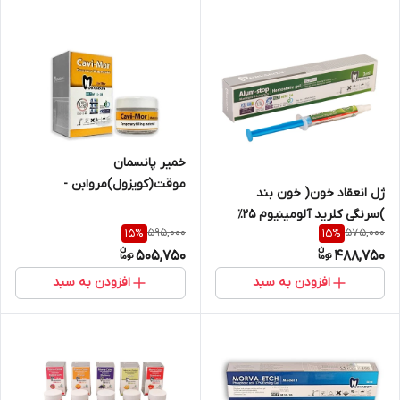
خمیر پانسمان
موقت(کویزول)مروابن -
ژل انعقاد خون( خون بند
Morvabon کوی مور ۴۰ گرمی
)سرنگی کلرید آلومینیوم ۲۵٪
595,000
575,000
15
%
15
%
مروابن
505,750
488,750
افزودن به سبد
افزودن به سبد