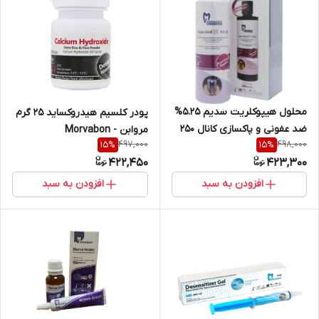
محلول هیپوکلریت سدیم 5.25%
پودر کلسیم هیدروکساید ۲۵ گرم
ضد عفونی و پاکسازی کانال ۲۵۰
مروابن - Morvabon
497,000
498,000
15
%
15
%
میلی لیتر مروابن
422,450
423,300
افزودن به سبد
افزودن به سبد