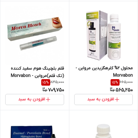
محلول ۲% کلرهگزیدین مروابن -
قلم بلچینگ هوم سفید کننده
Morvabon
(تک قلم)مروابن - Morvabon
835,000
665,000
15
%
15
%
709,750
565,250
افزودن به سبد
افزودن به سبد