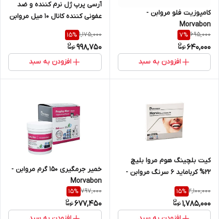
آرسی پرپ ژل نرم کننده و ضد
کامپوزیت فلو مروابن -
عفونی کننده کانال ۱۰ میل مروابن
Morvabon
1,175,000
695,000
15
%
7
%
998,750
640,000
افزودن به سبد
افزودن به سبد
کیت بلچینگ هوم مروا بلیچ
خمیر جرمگیری ۱۵۰ گرم مروابن -
۲۲% کرباماید 6 سرنگ مروابن -
Morvabon
Morvabon
797,000
2,100,000
15
%
15
%
677,450
1,785,000
افزودن به سبد
افزودن به سبد