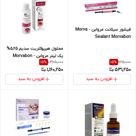
فیشور سیلانت مروابن - Morva
Sealant Morvabon
محلول هیپوکلریت سدیم ۵.۲۵%
یک لیتر مروابن - Morvabon
1,365,000
625,000
15
%
15
%
1,160,250
531,250
افزودن به سبد
افزودن به سبد