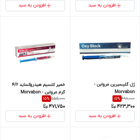
افزودن به سبد
افزودن به سبد
ژل گلیسیرین مروابن -
خمیر کلسیم هیدروکساید ۴/۲
Morvabon
گرم مروابن - Morvabon
555,000
498,000
15
%
15
%
471,750
423,300
افزودن به سبد
افزودن به سبد