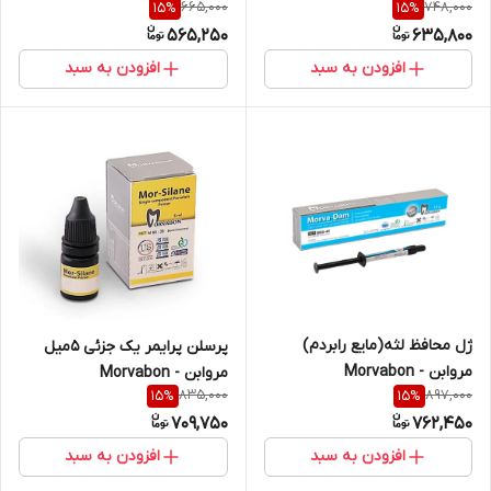
665,000
748,000
15
%
15
%
565,250
635,800
افزودن به سبد
افزودن به سبد
ژل محافظ لثه(مایع رابردم)
پرسلن پرایمر یک جزئی ۵میل
مروابن - Morvabon
مروابن - Morvabon
835,000
897,000
15
%
15
%
709,750
762,450
افزودن به سبد
افزودن به سبد