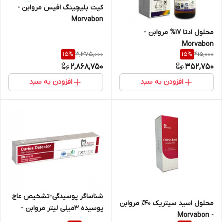
کیت بلیچینگ افیس مروابن -
Morvabon
محلول ادتا ۱۷% مروابن -
Morvabon
3,375,000
415,000
15
%
15
%
2,868,750
352,750
افزودن به سبد
افزودن به سبد
شناساگر پوسیدگی-تشخیص عاج
محلول اسید سیتریک ۴۰٪ مروابن
پوسیده ۳میلی لیتر مروابن -
- Morvabon
Morvabon