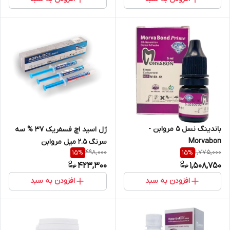
باندینگ نسل ۵ مروابن -
ژل اسید اچ فسفریک 37 % سه
Morvabon
سرنگ 2.5 میل مروابن
498,000
1,775,000
15
%
15
%
423,300
1,508,750
افزودن به سبد
افزودن به سبد