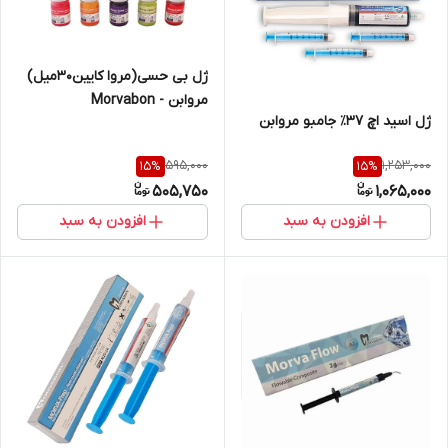
ژل بی حسی(مروا کایین۳۰میل)
مروابن - Morvabon
ژل اسید اچ ۳۷٪ جامبو مروابن
595,000
1,253,000
15
%
15
%
505,750
1,065,000
افزودن به سبد
افزودن به سبد