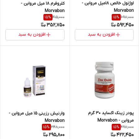
اوژنول خالص ۱۸میل مروابن -
کلروفرم ۱۸ میل مروابن -
Morvabon
Morvabon
415,000
697,000
15
%
15
%
352,750
592,450
افزودن به سبد
افزودن به سبد
پودر زینک اکساید ۳۰ گرم
وارنیش رزینی ۱۵ میل مروابن -
مروابن - Morvabon
Morvabon
348,000
497,000
15
%
15
%
295,800
422,450