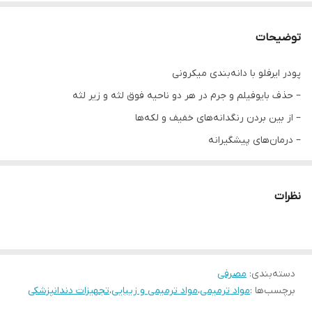
توضیحات
پودر ایرفلو با دانه‌بندی میکرونی
– حذف بایوفیلم و جرم در هر دو ناحیه فوق لثه و زیر لثه
– از بین بردن رنگدانه‌های خفیف و لکه‌ها
– درمان‌های پیشگیرانه
– پیشگیری از التهاب لثه، پریودنتیت و پوسیدگی
– درمان مراقبتی اولیه و ثانویه پریودنتال
نظرات
– وزن: 130 گرم پودر
دسته‌بندی
:
مصرفی
برچسب‌ها :
مواد ترمیمی
،
مواد ترمیمی و زیبایی
،
تجهیزات دندانپزشکی