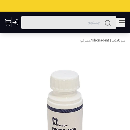
شونادنت | shonadent
/
مصرفی