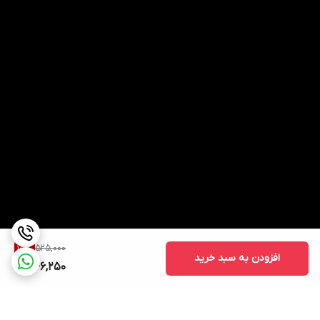
525,000
15
%
افزودن به سبد خرید
446,250