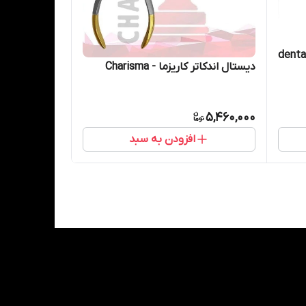
ال اندکاتر دنتال دیوایس - dental
دیستال اندکاتر کاریزما - Charisma
5,460,000
افزودن به سبد