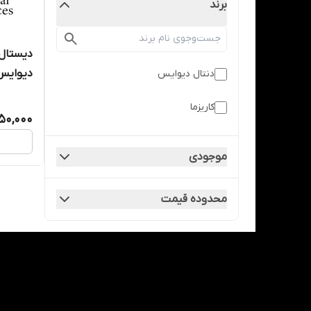
برند
دیوایس - devices
دنتال دیوایس
کاریزما
50,000
موجودی
محدوده قیمت