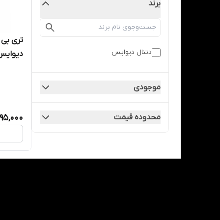
برند
تری بی د
دنتال دیوایس
دیوایس - devices
موجودی
495,000
محدوده قیمت