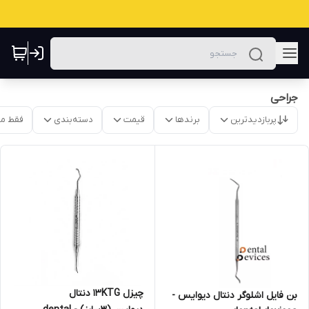
جراحی
پربازدیدترین
برندها
قیمت
دسته‌بندی
فقط م
چیزل 13KTG دنتال
بن فایل اشلوگر دنتال دیوایس -