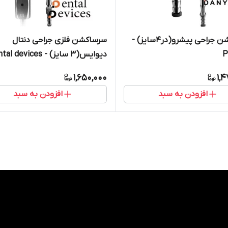
سرساکشن فلزی جراحی دنتال
سرساکشن جراحی پیشرو(در۴سایز) -
دیوایس(۳ سایز) - dental devices
P
1,650,000
1,
افزودن به سبد
افزودن به سبد