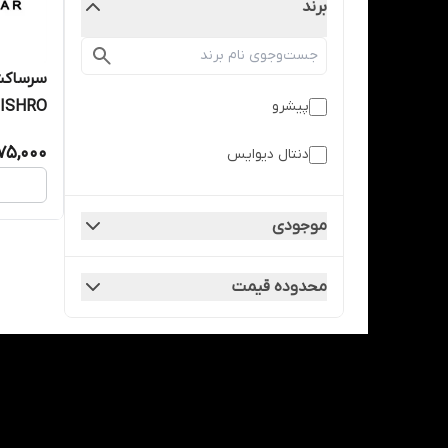
برند
پیشرو
ISHRO
475,000
دنتال دیوایس
موجودی
محدوده قیمت