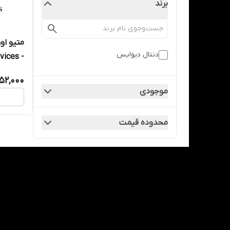
برند
دنتال دیوایس
- dental devices
952,000
موجودی
محدوده قیمت