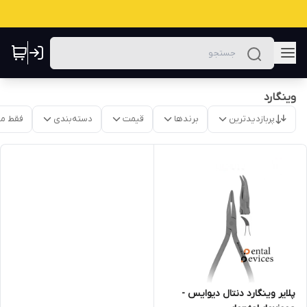
وینگارد
پربازدیدترین
برندها
قیمت
دسته‌بندی
فقط م
پلایر وینگارد دنتال دیوایس -