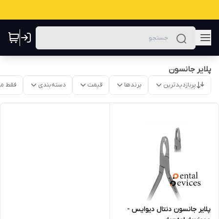
پلایر جانسون
پربازدیدترین
برندها
قیمت
دسته‌بندی
فقط م
پلایر جانسون دنتال دیوایس -